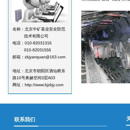
名称：北京中矿基业安全防范
技术有限公司
电话：010-82031316
010-82031556
邮箱：zkjyanquan@163.com
地址：北京市朝阳区酒仙桥东
路10号奥赫空间3层A03
网址：http://www.bjzkjy.com
联系我们