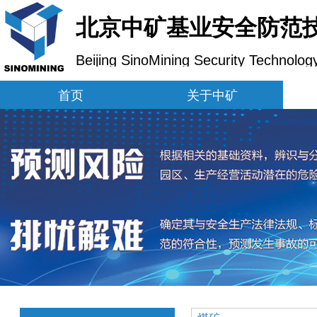
北京中矿基业安全防范
Beijing SinoMining Security Technolog
首页
关于中矿