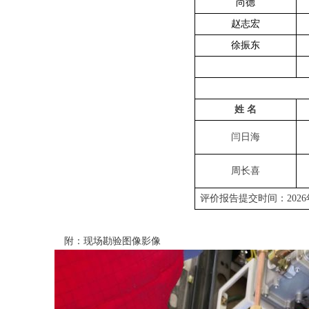
尚德
赵志宏
徐振东
姓 名
闫日海
周长喜
评价报告提交时间：202
6
附：现场勘验图像影像