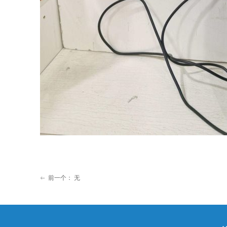
前一个：
无
ꂃ