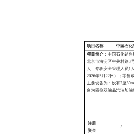
项目名称
中国石化
项目简介：
中国石化销售
北京市海淀区中关村路3
人，
专职
安全管理人员
1
202
6
年
5
月
22
日）；零售
主要设备为：设有
2
座
30
台为四枪双油品汽油加油
注册
/
资金