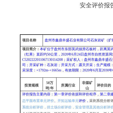
安全评价报
项目名称
盘州市鑫鼎丰盛石业有限公司石灰岩矿（扩
项目简介：
本
矿
位于
盘州市东部英武镇滑石板村，距离英
（红果）直距约50公里，2020年6月24日盘州市自然资
C5202222011067130114208；采矿权人：盘州市
司；开采矿种：石灰岩；开采方式：露天开采；生产规模：50万
采深度：+1792m-+1665m，有效期限：2020年6月至2030
50
万
非煤矿
投资规模
所属行业
评价目的
吨/年
山
评价报告主要内容：
第一章
评价依据和评价程序
，
第二章
总平面布置单元
评价
、
开拓运输单元
评价
，
采剥系统分析
系统分析评价，排土场分析评价，安全管理及其他分析评