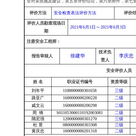
全对策措施及建议
，第五章
评价结论
，第六章附件，第七
评价方法
安全检查表法评价方法
评价
评价人员勘查现场日
～
20
2
1
年
6
月
1
日
20
2
1
年
6
月
3
日
期
注册安全
工程师：
技术负
徐建华
李庆忠
报告审核人
责人
安全评价人员
姓 名
职业证书编号
资质等级
刘年平
1100000000301658
三级
路亚广
1600000000200228
二级
戚文云
1600000000200298
二级
周
锋
S011053000110192003081
二级
隋宏强
1200000000301270
三级
杜 昱
0800000000303308
三级
黄庆忠
1600000000201318
二级