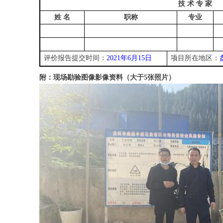
技 术 专 家
姓 名
职称
专业
评价报告提交时间：
20
2
1
年
6
月
15
日
项目所在地区：
附：现场勘验图像影像资料（大于5张照片）